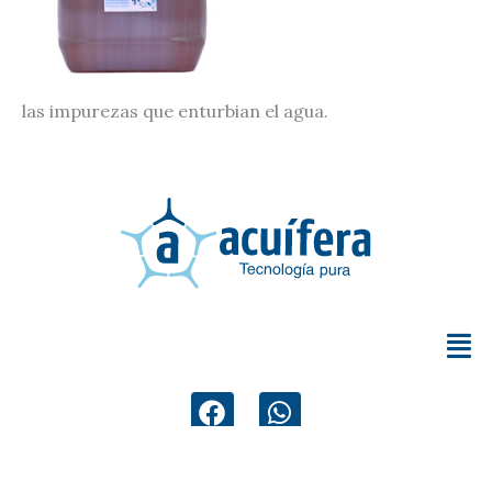
las impurezas que enturbian el agua.
F
W
a
h
c
a
e
t