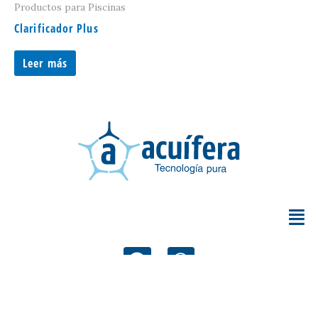
Productos para Piscinas
Clarificador Plus
Leer más
F
W
a
h
c
a
e
t